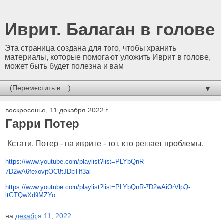
Иврит. Балаган в голове
Эта страница создана для того, чтобы хранить
материалы, которые помогают уложить Иврит в голове,
может быть будет полезна и вам
▼
воскресенье, 11 декабря 2022 г.
Гарри Потер
Кстати, Потер - на иврите - тот, кто решает проблемы.
https://www.youtube.com/
playlist?list=PLYbQnR-
7D2wA6fexovjtOC8tJDbiHf3al
https://www.youtube.com/
playlist?list=PLYbQnR-
7D2wAiOrVlpQ-
ltGTQwXd9MZYo
на
декабря 11, 2022