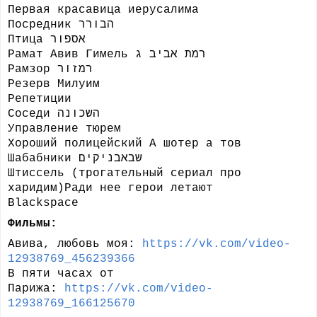
Первая красавица иерусалима
Посредник
הבורר
Птица אספור
Рамат Авив Гимель
רמת אביב ג
Рамзор
רמזור
Резерв
Милуим
Репетиции
Соседи השכונה
Управление тюрем
Хороший полицейский А шотер а тов
Шабабники
שבאבניקים
Штиссель (трогательный сериал про
харидим)Ради нее герои летают
Blackspace
Фильмы:
Авива, любовь моя:
https://vk.com/video-
12938769_456239366
В пяти часах от
Парижа:
https://vk.com/video-
12938769_166125670