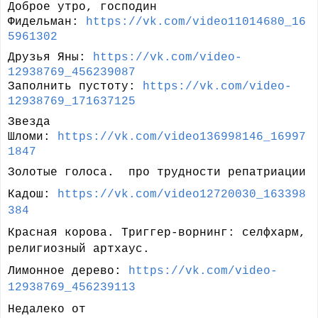
Доброе утро, господин
Фидельман:
https://vk.com/video11014680_16
5961302
Друзья Яны:
https://vk.com/video-
12938769_456239087
Заполнить пустоту:
https://vk.com/video-
12938769_171637125
Звезда
Шломи:
https://vk.com/video136998146_16997
1847
Золотые голоса. про трудности р
епатриации
Кадош:
https://vk.com/video12720030_163398
384
Красная корова. Триггер-ворнинг: селфхарм,
религиозный артхаус.
Лимонное дерево:
https://vk.com/video-
12938769_456239113
Недалеко от