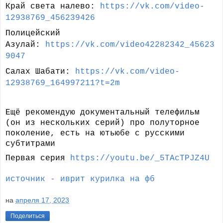
Край света налево:
https://vk.com/video-
12938769_456239426
Полицейский
Азулай:
https://vk.com/video42282342_45623
9047
Салах Шабати:
https://vk.com/video-
12938769_164997211?t=2m
Ещё рекомендую документальный телефильм
(он из нескольких серий) про полуторное
поколение, есть на ютьюбе с русскими
субтитрами
Первая серия
https://youtu.be/_5TAcTPJZ4U
источник - иврит курилка на фб
на
апреля 17, 2023
Поделиться