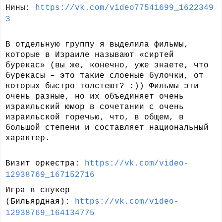
Нины:
https://vk.com/video77541699_1622349
3
В отдельную группу я выделила фильмы,
которые в Израиле называют «сиртей
бурекас» (вы же, конечно, уже знаете, что
бурекасы – это такие слоеные булочки, от
которых быстро толстеют? :)) Фильмы эти
очень разные, но их объединяет очень
израильский юмор в сочетании с очень
израильской горечью, что, в общем, в
большой степени и составляет национальный
характер.
Визит оркестра:
https://vk.com/video-
12938769_167152716
Игра в снукер
(Бильярдная):
https://vk.com/video-
12938769_164134775