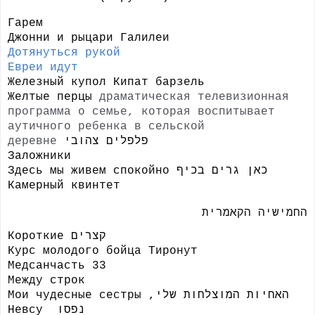
Гарем
Джонни и рыцари Галилеи
Дотянуться рукой
Евреи идут
Железный купол Кипат барзель
Желтые перцы
драматическая телевизионная
программа о семье, которая воспитывает
аутичного ребенка в сельской
деревне
פלפלים צהובי
Заложники
Здесь мы живем спокойно כאן גרים בכיף
Камерный квинтет
החמישיה הקאמרית
Короткие קצרים
Курс молодого бойца Тиронут
Медсанчасть 33
Между строк
, Мои чудесные сестры
האחיות המוצלחות שלי
Невсу
נפסו