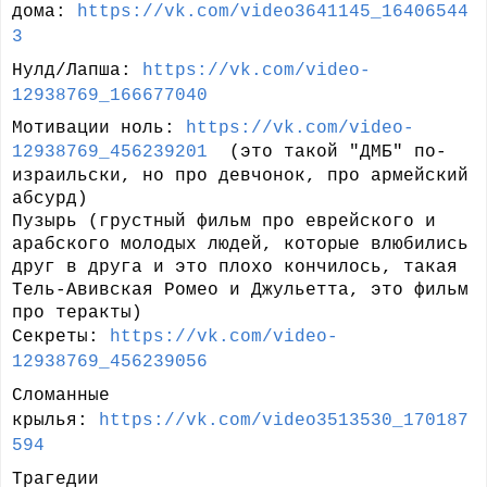
дома:
https://vk.com/video3641145_16406544
3
Нулд/Лапша:
https://vk.com/video-
12938769_166677040
Мотивации ноль:
https://vk.com/video-
12938769_456239201
(это такой "ДМБ" по-
израильски, но про девчонок, про армейский
абсурд)
Пузырь (грустный фильм про еврейского и
арабского молодых людей, которые влюбились
друг в друга и это плохо кончилось, такая
Тель-Авивская Ромео и Джульетта, это фильм
про теракты)
Секреты:
https://vk.com/video-
12938769_456239056
Сломанные
крылья:
https://vk.com/video3513530_170187
594
Трагедии